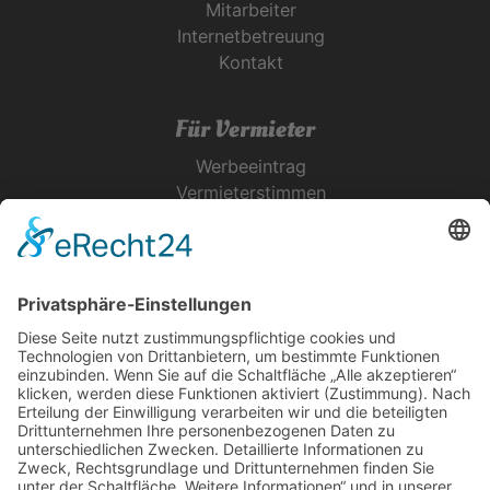
Mitarbeiter
Internetbetreuung
Kontakt
Für Vermieter
Werbeeintrag
Vermieterstimmen
Erfolgreich Vermieten
Service & Tipps
Urlaubsservice
Bücher, Karten & CD's
Ihre Anreise
Wetter
Links